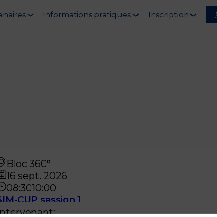
enaires
Informations pratiques
Inscription
Bloc 360°
16 sept. 2026
08:30
10:00
SIM-CUP session 1
Intervenant
: