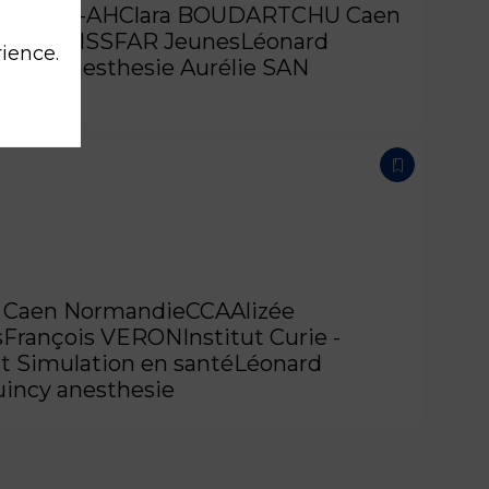
and
CCU-AH
Clara
BOUDART
CHU Caen
NT-GENIS
SFAR Jeunes
Léonard
rience.
incy anesthesie
Aurélie
SAN
 Caen Normandie
CCA
Alizée
s
François
VERON
Institut Curie -
t Simulation en santé
Léonard
incy anesthesie