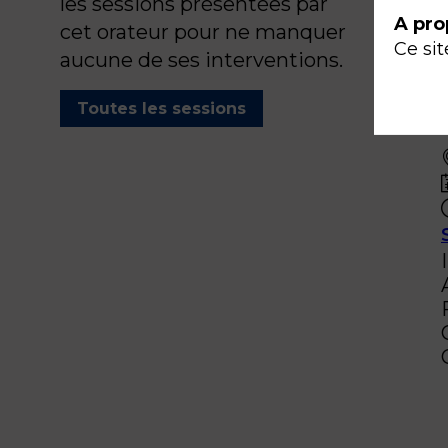
les sessions présentées par
A pro
cet orateur pour ne manquer
Ce sit
aucune de ses interventions.
Toutes les sessions