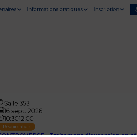
enaires
Informations pratiques
Inscription
Salle 353
16 sept. 2026
10:30
12:00
Réanimation
CONTROVERSE - Traitement d'exception en réa