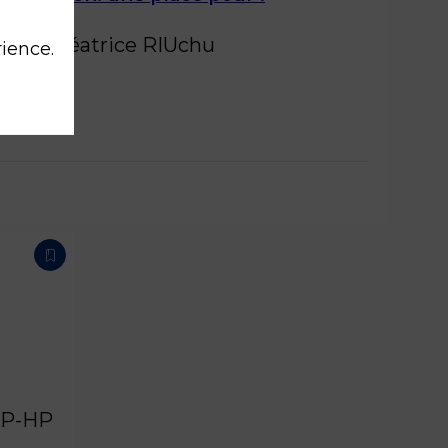
P-HP
Béatrice
RIU
chu
rience.
P-HP