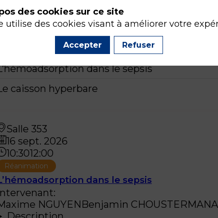
Intervenant
:
pos des cookies sur ce site
Maxime
NGUYEN
Benjamin
CHOUSTERMAN
A
e utilise des cookies visant à améliorer votre expé
toulouse
Philippe
MONTRAVERS
Description
Accepter
Refuser
L’hémoadsorption dans le sepsis
Le caisson hyperbare
Salle 353
16 sept. 2026
10:30
12:00
Réanimation
L’hémoadsorption dans le sepsis
Intervenant
:
Maxime
NGUYEN
Benjamin
CHOUSTERMAN
A
Description