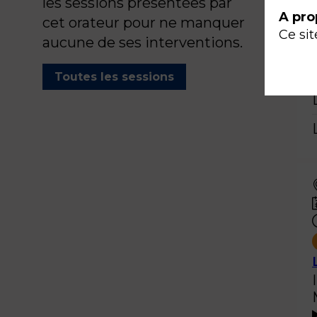
les sessions présentées par
A pro
cet orateur pour ne manquer
Ce sit
aucune de ses interventions.
Toutes les sessions