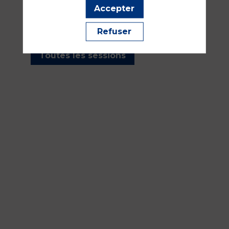
les sessions présentées par
Accepter
cet orateur pour ne manquer
aucune de ses interventions.
Refuser
Toutes les sessions