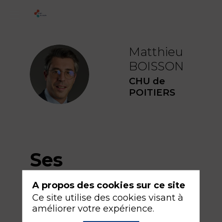
Matthieu
BOISSON
MB
CHU de
POITIERS
Ses
sessions
A propos des cookies sur ce site
Ce site utilise des cookies visant à
améliorer votre expérience.
Retrouvez la liste de toutes