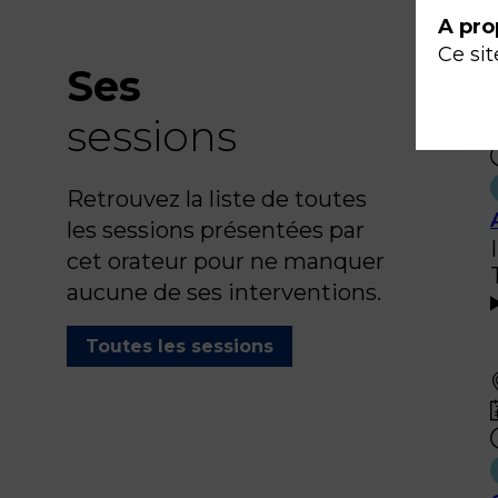
A pro
Ce sit
Ses
sessions
Retrouvez la liste de toutes
les sessions présentées par
cet orateur pour ne manquer
aucune de ses interventions.
Toutes les sessions