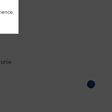
rience.
ronie