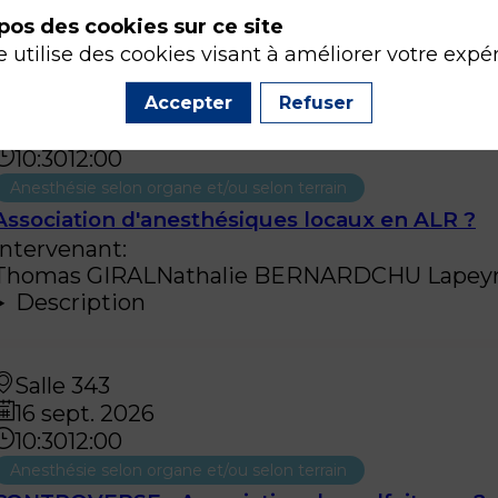
pos des cookies sur ce site
e utilise des cookies visant à améliorer votre expé
Salle 343
Accepter
Refuser
16 sept. 2026
10:30
12:00
Anesthésie selon organe et/ou selon terrain
Association d'anesthésiques locaux en ALR ?
Intervenant
:
Thomas
GIRAL
Nathalie
BERNARD
CHU Lapey
Description
Salle 343
16 sept. 2026
10:30
12:00
Anesthésie selon organe et/ou selon terrain