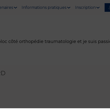
enaires
Informations pratiques
Inscription
bloc côté orthopédie traumatologie et je suis passi
RD