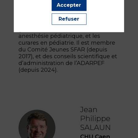
Santé (Université Caen Normandie).
Accepter
Ses travaux de recherche sont
focalisés sur l’impact neuro-
Refuser
développemental de l’anesthésie
générale, la formation en
anesthésie pédiatrique, et les
curares en pédiatrie. Il est membre
du Comité Jeunes SFAR (depuis
2017), et des conseils scientifique et
d’administration de l’ADARPEF
(depuis 2024).
Jean
Philippe
JPS
SALAUN
CHU Caen