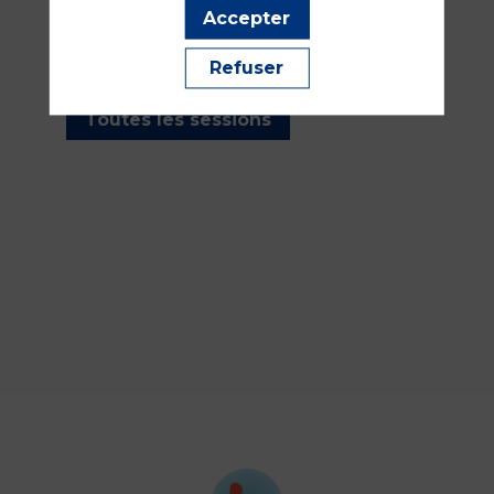
les sessions présentées par
Accepter
cet orateur pour ne manquer
aucune de ses interventions.
Refuser
Toutes les sessions