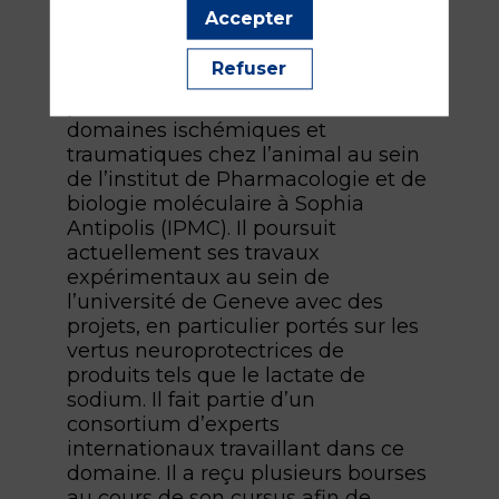
d’organes et de tissu au sein des
Accepter
HUG. En parallèle de son activité
clinique, il a obtenu le grade de
Refuser
PhD, suite à des travaux sur la
protection cérébrale dans les
domaines ischémiques et
traumatiques chez l’animal au sein
de l’institut de Pharmacologie et de
biologie moléculaire à Sophia
Antipolis (IPMC). Il poursuit
actuellement ses travaux
expérimentaux au sein de
l’université de Geneve avec des
projets, en particulier portés sur les
vertus neuroprotectrices de
produits tels que le lactate de
sodium. Il fait partie d’un
consortium d’experts
internationaux travaillant dans ce
domaine. Il a reçu plusieurs bourses
au cours de son cursus afin de