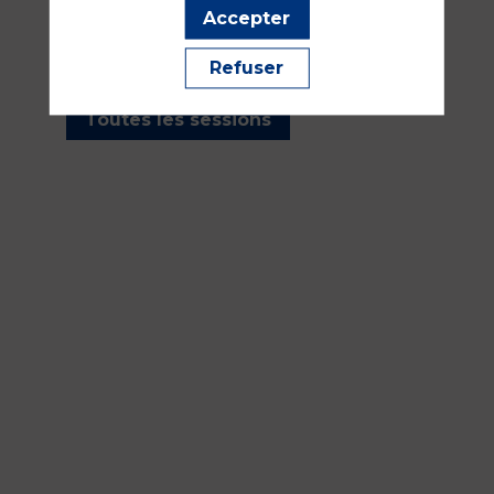
les sessions présentées par
Accepter
cet orateur pour ne manquer
aucune de ses interventions.
Refuser
Toutes les sessions