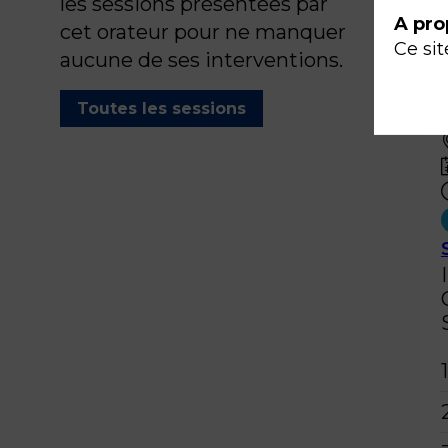
les sessions présentées par
A pro
cet orateur pour ne manquer
Ce sit
aucune de ses interventions.
Toutes les sessions