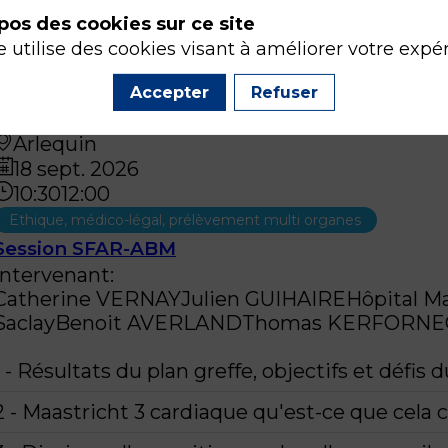
Intervenant
:
pos des cookies sur ce site
Julien
GUIHAIRE
Hôpital Marie Lannelongue - U
e utilise des cookies visant à améliorer votre expé
CHEISSON
Accepter
Refuser
Arlequin
18 sept. 2026
10:30
12:00
Ethique, médico-légal, prélèvement multi organes
Session SFAR-ABM
Intervenant
:
Catherine
VERNAY
Julien
GUIHAIRE
Hôpital Ma
Saclay
Benoit
AVERLAND
Thomas
KERFORNE
1 - Résultats du plan greffe, objectifs et défis 
2 - Maastricht 3 cardiaque qu'est-ce que cela 