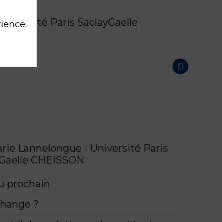
niversité Paris Saclay
Gaelle
rience.
rie Lannelongue - Université Paris
Gaelle
CHEISSON
du prochain
change ?