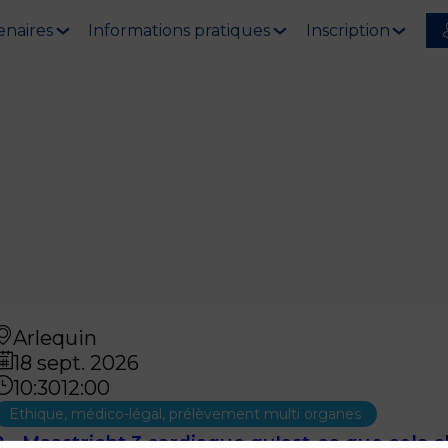
enaires
Informations pratiques
Inscription
Arlequin
18 sept. 2026
10:30
12:00
Ethique, médico-légal, prélèvement multi organes
2 - Maastricht 3 cardiaque qu'est-ce que cela 