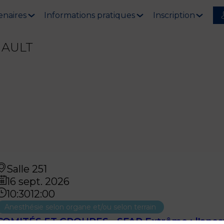
enaires
Informations pratiques
Inscription
AULT
Salle 251
16 sept. 2026
10:30
12:00
Anesthésie selon organe et/ou selon terrain
COMITÉS ET GROUPES - SFAR Extrême : l'anest