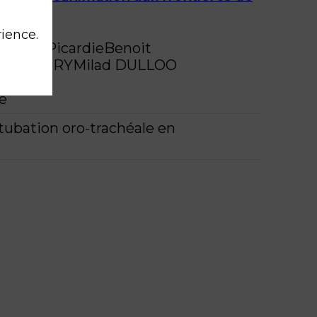
rience.
iens-Picardie
Benoit
s
THIERRY
Milad
DULLOO
re
intubation oro-trachéale en