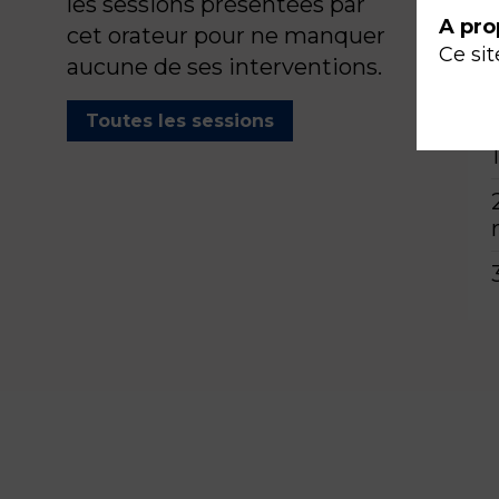
les sessions présentées par
A pro
cet orateur pour ne manquer
Ce sit
aucune de ses interventions.
Toutes les sessions