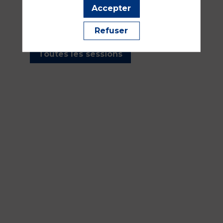
les sessions présentées par
Accepter
cet orateur pour ne manquer
aucune de ses interventions.
Refuser
Toutes les sessions