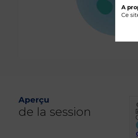
A pro
Ce sit
Aperçu
de la session