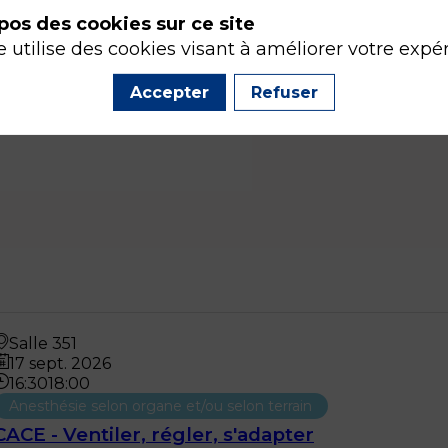
pos des cookies sur ce site
e utilise des cookies visant à améliorer votre expé
Accepter
Refuser
Salle 351
17 sept. 2026
16:30
18:00
Anesthésie selon organe et/ou selon terrain
CACE - Ventiler, régler, s'adapter