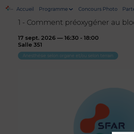
Accueil
Programme
Concours Photo
Part
1 - Comment préoxygéner au bloc
17 sept. 2026
—
16:30
-
18:00
Salle 351
Anesthésie selon organe et/ou selon terrain