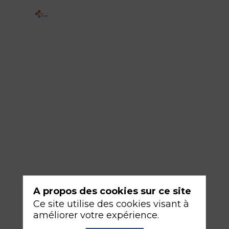
1
-
MAR
IA
GE(nérative)
de
raison
?
17
sept.
A propos des cookies sur ce site
2026
—
Ce site utilise des cookies visant à
08:30
améliorer votre expérience.
-