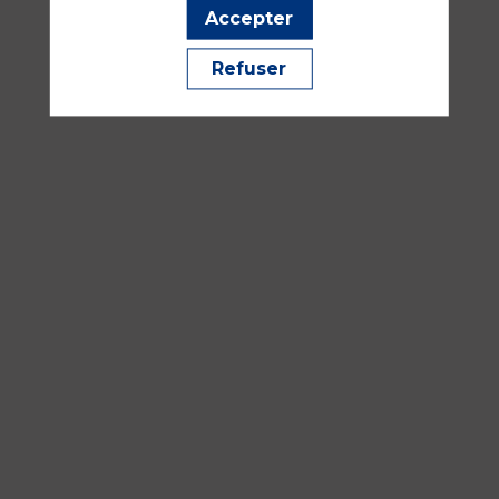
351
Accepter
Médecine périopératoire, RAC parcours patient
Refuser