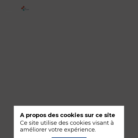
6
-
Le
patient
est
tachycarde
18
sept.
2026
—
14:30
A propos des cookies sur ce site
-
Ce site utilise des cookies visant à
16:00
améliorer votre expérience.
Salle