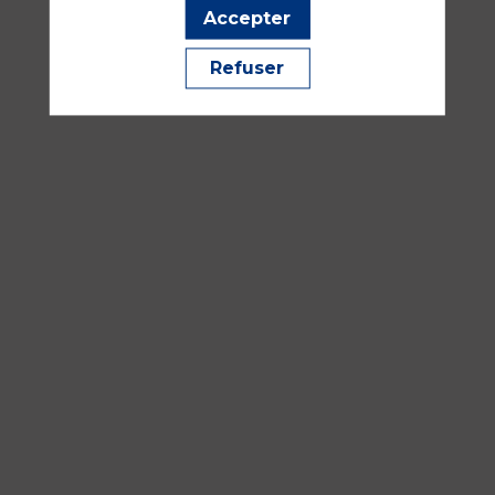
multicentrique,
Accepter
soutiens,
pièges,
Refuser
valorisation.,,)
18
sept.
2026
—
16:30
-
18:00
Salle
352B
Recherche