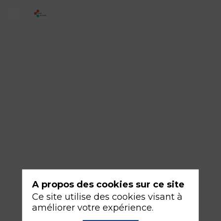
1
-
Recherche
Impliquant
la
Personne
Humaine
:
génèse
d'un
projet
A propos des cookies sur ce site
(mono
Ce site utilise des cookies visant à
ou
améliorer votre expérience.