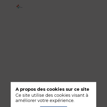
2
-
Quelles
informations
délivrer?
18
sept.
2026
—
16:30
-
A propos des cookies sur ce site
18:00
Ce site utilise des cookies visant à
Amphithéâtre
améliorer votre expérience.
Havane