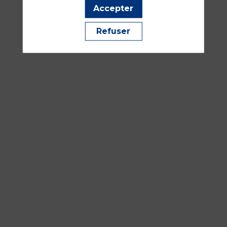
Médecine périopératoire, RAC parcours patient
Accepter
Refuser