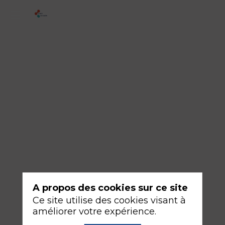
1
-
Le
cas
clinique
dont
vous
êtes
le
héros.
A propos des cookies sur ce site
Modérateurs
Ce site utilise des cookies visant à
Domitille
améliorer votre expérience.
RENARD