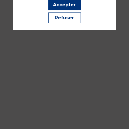
Accepter
&
Abdushahid
Refuser
IZZAOUI
16
sept.
2026
—
16:30
-
18:00
Amphithéâtre
Havane