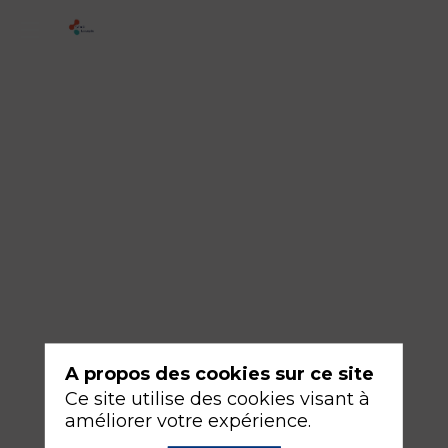
3
-
Electroencéphalographie
18
sept.
2026
—
14:30
-
16:00
Salle
342AB
A propos des cookies sur ce site
Ce site utilise des cookies visant à
Neuroanesthésie et neuroréanimation
améliorer votre expérience.