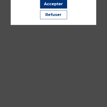
?
Accepter
Avantages
économiques
Refuser
et
écologiques
16
sept.
2026
—
16:30
-
18:00
Salle
252AB
Développement durable et qualité de vie et conditions de 