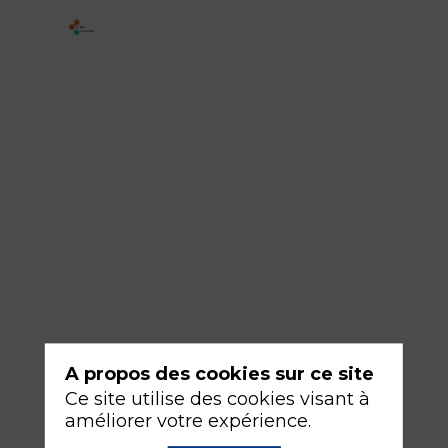
2
-
Comment
optimiser
les
résidus
médicamenteux
et
les
déchets
en
A propos des cookies sur ce site
anesthésie-
Ce site utilise des cookies visant à
réanimation
améliorer votre expérience.