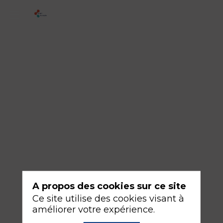
1
-
Pneumonies
d'inhalation
18
sept.
2026
—
08:30
-
10:00
Salle
A propos des cookies sur ce site
352A
Ce site utilise des cookies visant à
améliorer votre expérience.
Infectieux