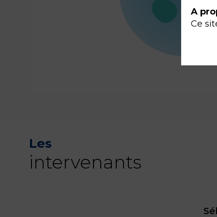
A pro
Ce sit
Les
intervenants
Sé