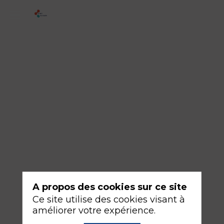
2
-
Indication
Bloc
neurochirurgical
en
urgence
chez
le
cérébrolésé
A propos des cookies sur ce site
18
Ce site utilise des cookies visant à
sept.
améliorer votre expérience.
2026