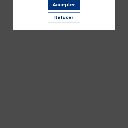
—
Accepter
08:30
-
Refuser
10:00
Amphithéâtre
Maillot
Pédiatrie