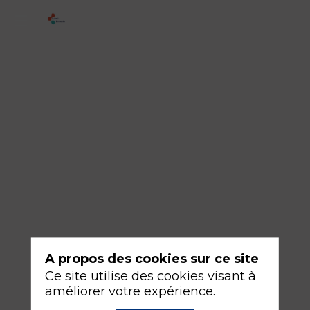
2
-
Hyperthermie
16
sept.
2026
—
16:30
-
18:00
Salle
342AB
A propos des cookies sur ce site
Ce site utilise des cookies visant à
Traumatologie, urgences et SSE
améliorer votre expérience.