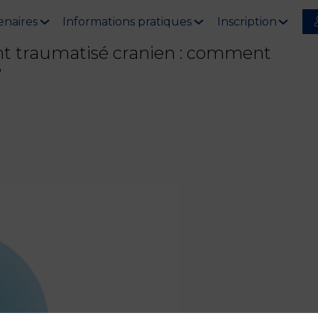
enaires
Informations pratiques
Inscription
ent traumatisé cranien : comment
?