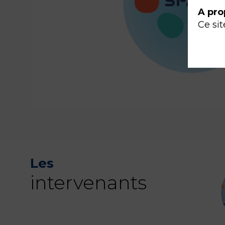
A pro
Ce sit
Les
intervenants