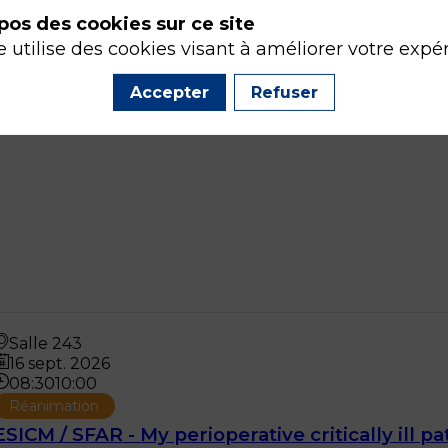
pos des cookies sur ce site
e utilise des cookies visant à améliorer votre expé
Accepter
Refuser
Salle 243
16 sept. 2026
08:30
10:00
Réanimation
ESICM / SFAR - My perioperative critically ill pa