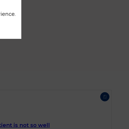
rience.
tient is not so well