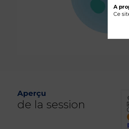
A pro
Ce sit
Aperçu
de la session