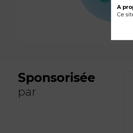
A pro
Ce sit
Sponsorisée
par