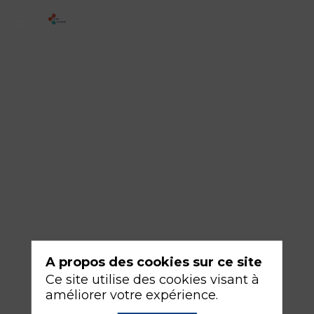
Physio
au
tableau
:
Le
lactate
de
A
à
Z
A propos des cookies sur ce site
18
Ce site utilise des cookies visant à
sept.
améliorer votre expérience.
2026