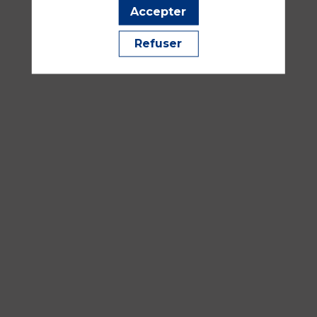
anesthésie
Accepter
et
réanimation
Refuser
Modérateurs
Marc
GARNIER
&
Romain
GUILHAUMOU
16
sept.
2026
—
08:30
-
10:00