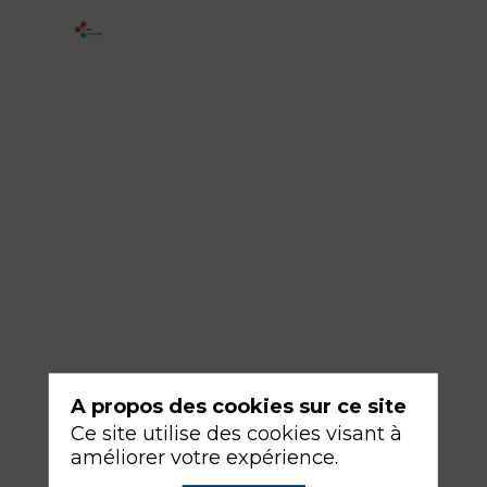
SFPT
/
SFAR
-
Prise
en
charge
des
patients
addictes
non-
A propos des cookies sur ce site
déclarés
Ce site utilise des cookies visant à
en
améliorer votre expérience.