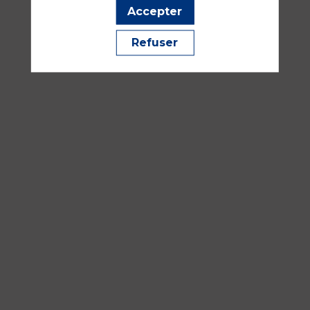
14:30
Accepter
-
16:00
Refuser
Salle
353
Réanimation