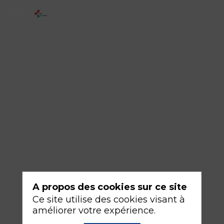
2
-
Sédation
minimale
et
confort
maximal
en
réanimation
17
A propos des cookies sur ce site
sept.
Ce site utilise des cookies visant à
2026
améliorer votre expérience.
—