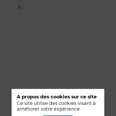
4
-
Des
spécificités
selon
la
chirurgie
et
le
patient
?
A propos des cookies sur ce site
Ce site utilise des cookies visant à
18
améliorer votre expérience.
sept.