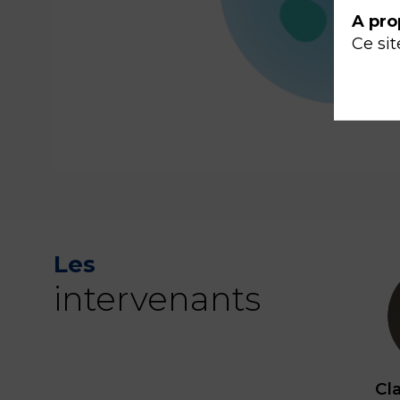
A pro
Ce sit
Les
intervenants
Cla