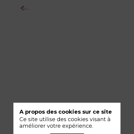
3
-
Le
bon
dosage
de
la
PEP
18
sept.
A propos des cookies sur ce site
2026
—
Ce site utilise des cookies visant à
08:30
améliorer votre expérience.
-