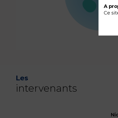
A pro
Ce sit
Les
intervenants
Ni