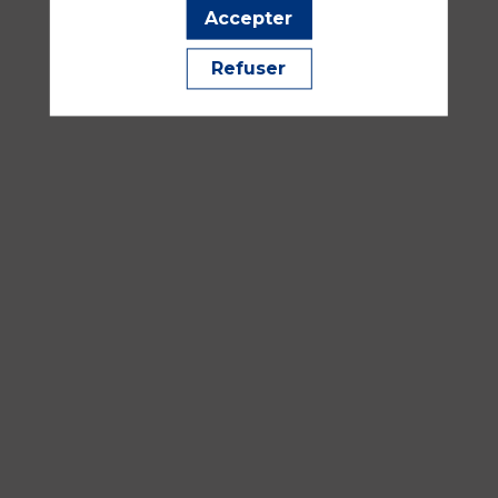
351
Accepter
Médecine périopératoire, RAC parcours patient
Refuser