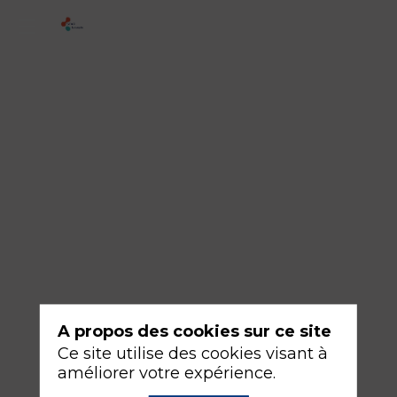
4
-
Le
patient
est
hypertendu
18
sept.
2026
—
14:30
A propos des cookies sur ce site
-
Ce site utilise des cookies visant à
16:00
améliorer votre expérience.
Salle