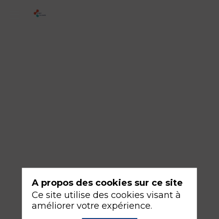
2
-
La
SFARmille
en
or
16
sept.
2026
—
16:30
A propos des cookies sur ce site
-
Ce site utilise des cookies visant à
18:00
améliorer votre expérience.
Amphithéâtre