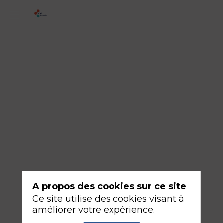
2
-
Faut-
il
curariser
pour
bien
ventiler
?
18
A propos des cookies sur ce site
sept.
Ce site utilise des cookies visant à
2026
améliorer votre expérience.
—