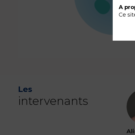
A pro
Ce sit
Les
intervenants
Al