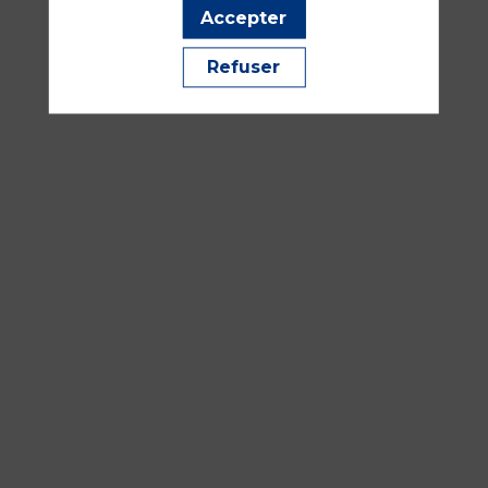
Accepter
16
sept.
Refuser
2026
—
10:30
-
12:00
Atelier
A2
Rein, foie, réanimation métabolique, physiologie et génét