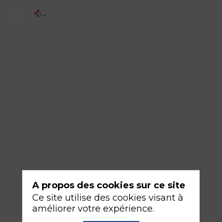
ATELIER
-
N°28Bis
-
Nutrition
en
réanimation
:
devenez
experts
en
A propos des cookies sur ce site
1h30
Ce site utilise des cookies visant à
!
améliorer votre expérience.