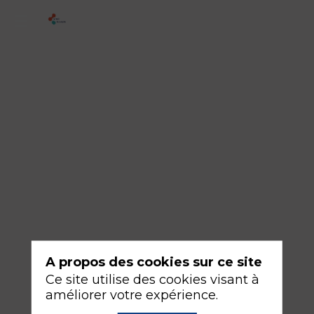
Regard
croisé
SFAR
-
SF2H
sur
l'impact
environnemental
et
grand
quizz
A propos des cookies sur ce site
sur
Ce site utilise des cookies visant à
l'hygiène
améliorer votre expérience.