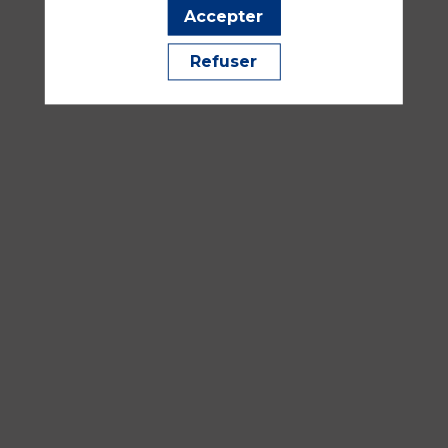
DESFRICHE
Accepter
DORIA
Refuser
17
sept.
2026
—
14:30
-
16:00
Salle
343