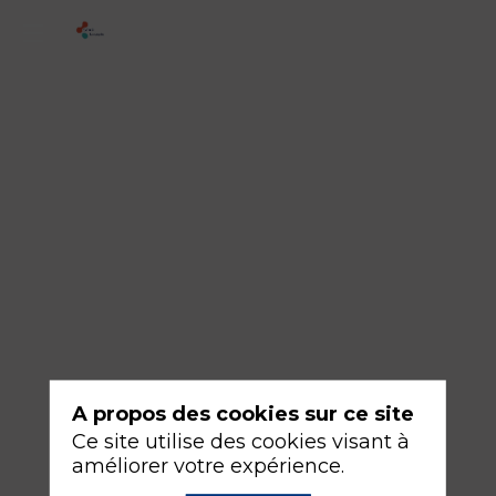
IADE
-
Session
communications
orales
B
Modérateurs
Guillaume
VERVICK,
Nathalie
A propos des cookies sur ce site
DEMAURE
Ce site utilise des cookies visant à
&
améliorer votre expérience.
Nathalie