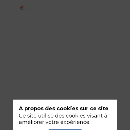
1
-
La
peau,
c'est
déjà
pas
mal
!
17
A propos des cookies sur ce site
sept.
Ce site utilise des cookies visant à
2026
améliorer votre expérience.
—