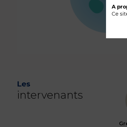
A pro
Ce sit
Les
intervenants
Gr