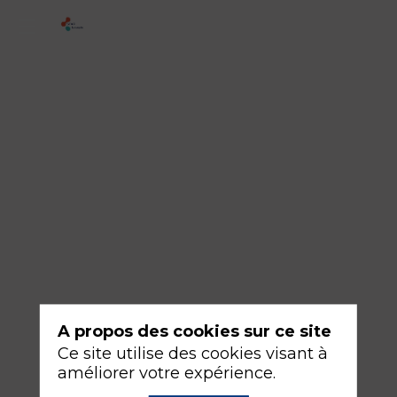
2
-
Autopsie
d'une
machine
de
dialyse
18
sept.
2026
—
A propos des cookies sur ce site
14:30
Ce site utilise des cookies visant à
-
améliorer votre expérience.
16:00