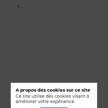
3
-
Histoire
de
la
réanimation
des
états
de
choc
en
A propos des cookies sur ce site
contexte
Ce site utilise des cookies visant à
de
améliorer votre expérience.