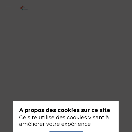
6
-
Cystectomie
de
Bricker
16
sept.
2026
—
08:30
-
A propos des cookies sur ce site
10:00
Ce site utilise des cookies visant à
Amphithéâtre
améliorer votre expérience.
Bordeaux