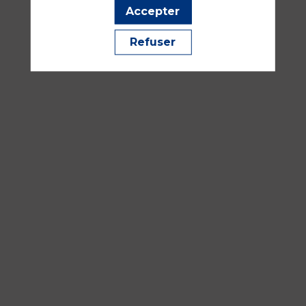
Médecine périopératoire, RAC parcours patient
Accepter
Refuser