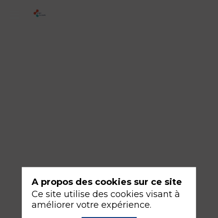
1
-
L'
"Opioid-
free
sedation"
est-
elle
possible
en
réanimation
A propos des cookies sur ce site
?
Ce site utilise des cookies visant à
améliorer votre expérience.
18