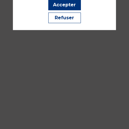
Accepter
sept.
2026
Refuser
—
10:30
-
12:00
Amphithéâtre
Maillot
Réanimation