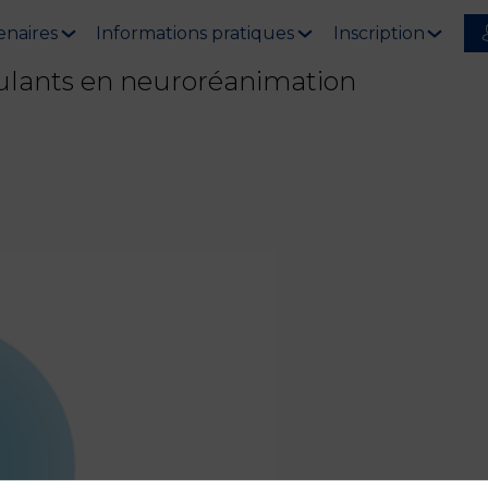
enaires
Informations pratiques
Inscription
gulants en neuroréanimation