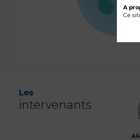
A pro
Ce sit
Les
intervenants
Al