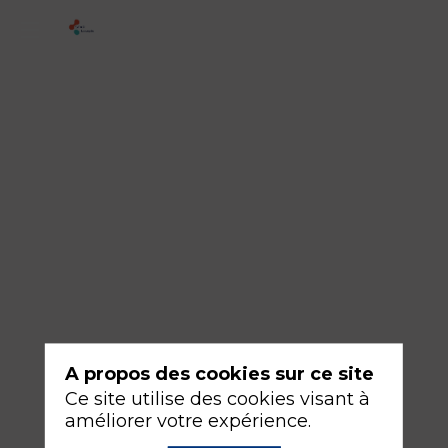
2
-
Antiplaquettaires
et
anticoagulants
en
neuroréanimation
18
sept.
2026
—
A propos des cookies sur ce site
10:30
Ce site utilise des cookies visant à
-
améliorer votre expérience.
12:00