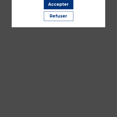
Salle
Accepter
351
Refuser
Neuroanesthésie et neuroréanimation