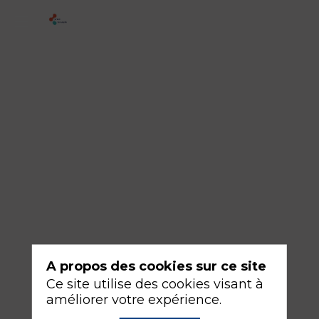
2
-
Placenta
Accreta
17
sept.
2026
—
08:30
-
10:00
Salle
A propos des cookies sur ce site
253
Ce site utilise des cookies visant à
améliorer votre expérience.
Obstétrique