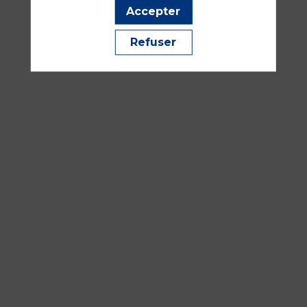
—
Accepter
16:30
-
Refuser
18:00
Amphithéâtre
Bordeaux
ALR