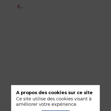
4
-
Analgésie,
NVPO…
:
place
du
BTGS
en
anesthésie
A propos des cookies sur ce site
17
Ce site utilise des cookies visant à
sept.
améliorer votre expérience.
2026